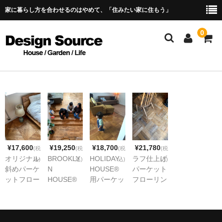
家に暮らし方を合わせるのはやめて、「住みたい家に住もう」
0
ALL
LIGHTING＆SWITCH
KITCHEN
¥17,600
¥19,250
¥18,700
¥21,780
BATH＆TOILETRIES
(税
(税
(税
(税
オリジナル
BROOKLY
HOLIDAY
ラフ仕上げ
込)
込)
込)
込)
SHELF＆CABINET
斜めパーケ
N
HOUSE®
パーケット
ットフロー
HOUSE®
用パーケッ
フローリン
FLOORING
リング 無
用無垢オー
トフローリ
グ ウレタ
塗装品
クフローリ
ング
ン塗装
TABLE＆CHAIR
ング ラフ
仕上げ