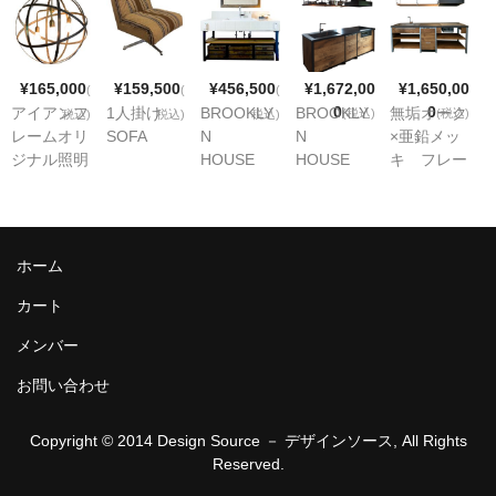
¥165,000
¥159,500
¥456,500
¥1,672,00
¥1,650,00
(
(
(
0
0
アイアンフ
1人掛け
BROOKLY
BROOKLY
無垢オーク
(税込)
(税込)
税込)
税込)
税込)
レームオリ
SOFA
N
N
×亜鉛メッ
ジナル照明
HOUSE
HOUSE
キ フレー
オリジナル
無垢オーク
ムキッチン
洗面化粧台
黒皮アイア
ン
KITCHEN
ホーム
カート
メンバー
お問い合わせ
Copyright © 2014 Design Source － デザインソース, All Rights
Reserved.