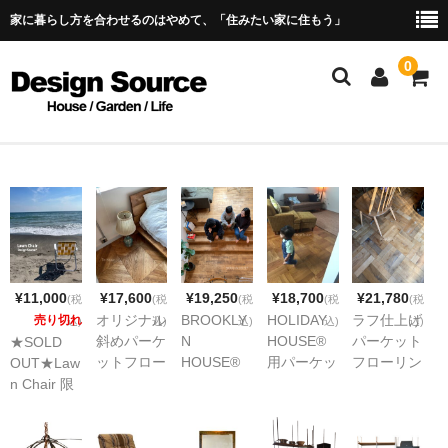
家に暮らし方を合わせるのはやめて、「住みたい家に住もう」
0
ALL
LIGHTING＆SWITCH
KITCHEN
¥11,000
¥17,600
¥19,250
¥18,700
¥21,780
BATH＆TOILETRIES
(税
(税
(税
(税
(税
オリジナル
BROOKLY
HOLIDAY
ラフ仕上げ
売り切れ
込)
込)
込)
込)
込)
SHELF＆CABINET
斜めパーケ
N
HOUSE®
パーケット
★SOLD
ットフロー
HOUSE®
用パーケッ
フローリン
OUT★Law
FLOORING
リング 無
用無垢オー
トフローリ
グ ウレタ
n Chair 限
塗装品
クフローリ
ング
ン塗装
定カラー
TABLE＆CHAIR
ング ラフ
☆Gold&W
仕上げ
hite